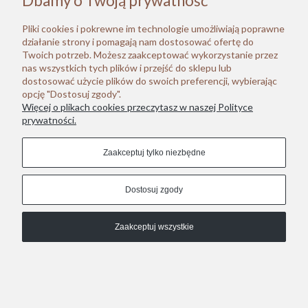
Dbamy o Twoją prywatność
Nie znaleziono produktów spełniających podane
kryteria.
Pliki cookies i pokrewne im technologie umożliwiają poprawne
działanie strony i pomagają nam dostosować ofertę do
Twoich potrzeb. Możesz zaakceptować wykorzystanie przez
Stopka
nas wszystkich tych plików i przejść do sklepu lub
dostosować użycie plików do swoich preferencji, wybierając
opcję "Dostosuj zgody".
Dołącz do nas
Więcej o plikach cookies przeczytasz w naszej Polityce
prywatności.
Zaakceptuj tylko niezbędne
COPYRIGHT © 2021 PIERNIKOWA KUSICA.
Dostosuj zgody
Pokaż pełną wersję strony
, powered by
.
Sklep internetowy Shoplo.pl
Shoper
Zaakceptuj wszystkie